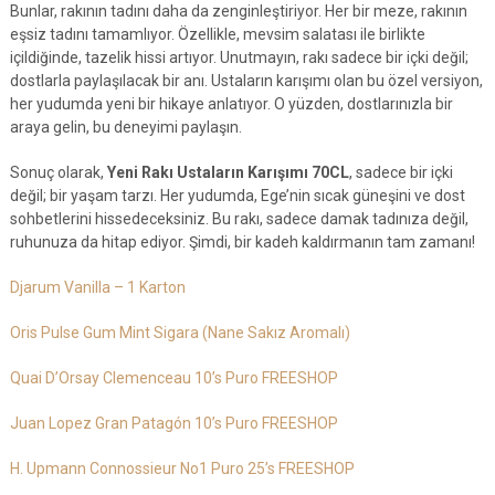
Bunlar, rakının tadını daha da zenginleştiriyor. Her bir meze, rakının
eşsiz tadını tamamlıyor. Özellikle, mevsim salatası ile birlikte
içildiğinde, tazelik hissi artıyor. Unutmayın, rakı sadece bir içki değil;
dostlarla paylaşılacak bir anı. Ustaların karışımı olan bu özel versiyon,
her yudumda yeni bir hikaye anlatıyor. O yüzden, dostlarınızla bir
araya gelin, bu deneyimi paylaşın.
Sonuç olarak,
Yeni Rakı Ustaların Karışımı 70CL
, sadece bir içki
değil; bir yaşam tarzı. Her yudumda, Ege’nin sıcak güneşini ve dost
sohbetlerini hissedeceksiniz. Bu rakı, sadece damak tadınıza değil,
ruhunuza da hitap ediyor. Şimdi, bir kadeh kaldırmanın tam zamanı!
Djarum Vanilla – 1 Karton
Oris Pulse Gum Mint Sigara (Nane Sakız Aromalı)
Quai D’Orsay Clemenceau 10’s Puro FREESHOP
Juan Lopez Gran Patagón 10’s Puro FREESHOP
H. Upmann Connossieur No1 Puro 25’s FREESHOP