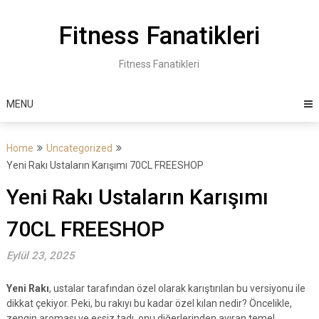
Skip
to
Fitness Fanatikleri
content
Fitness Fanatikleri
MENU
Home
Uncategorized
Yeni Rakı Ustaların Karışımı 70CL FREESHOP
Yeni Rakı Ustaların Karışımı
70CL FREESHOP
Eylül 23, 2025
Yeni Rakı
, ustalar tarafından özel olarak karıştırılan bu versiyonu ile
dikkat çekiyor. Peki, bu rakıyı bu kadar özel kılan nedir? Öncelikle,
zengin aroması ve eşsiz tadı, onu diğerlerinden ayıran temel