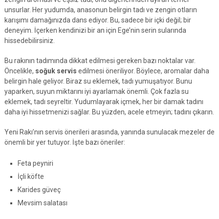
unsurlar. Her yudumda, anasonun belirgin tadı ve zengin otların
karışımı damağınızda dans ediyor. Bu, sadece bir içki değil; bir
deneyim. İçerken kendinizi bir an için Ege’nin serin sularında
hissedebilirsiniz.
Bu rakının tadımında dikkat edilmesi gereken bazı noktalar var.
Öncelikle,
soğuk servis
edilmesi öneriliyor. Böylece, aromalar daha
belirgin hale geliyor. Biraz su eklemek, tadı yumuşatıyor. Bunu
yaparken, suyun miktarını iyi ayarlamak önemli. Çok fazla su
eklemek, tadı seyreltir. Yudumlayarak içmek, her bir damak tadını
daha iyi hissetmenizi sağlar. Bu yüzden, acele etmeyin; tadını çıkarın.
Yeni Rakı’nın servis önerileri arasında, yanında sunulacak mezeler de
önemli bir yer tutuyor. İşte bazı öneriler:
Feta peyniri
İçli köfte
Karides güveç
Mevsim salatası