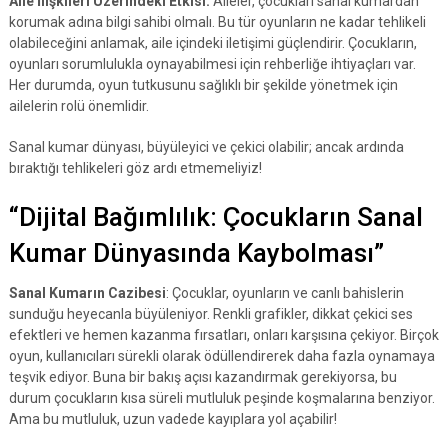
Aile İlişkileri Üzerindeki Etkisi:
Aileler, çocukları sanal kumardan
korumak adına bilgi sahibi olmalı. Bu tür oyunların ne kadar tehlikeli
olabileceğini anlamak, aile içindeki iletişimi güçlendirir. Çocukların,
oyunları sorumlulukla oynayabilmesi için rehberliğe ihtiyaçları var.
Her durumda, oyun tutkusunu sağlıklı bir şekilde yönetmek için
ailelerin rolü önemlidir.
Sanal kumar dünyası, büyüleyici ve çekici olabilir; ancak ardında
bıraktığı tehlikeleri göz ardı etmemeliyiz!
“Dijital Bağımlılık: Çocukların Sanal
Kumar Dünyasında Kaybolması”
Sanal Kumarın Cazibesi
: Çocuklar, oyunların ve canlı bahislerin
sunduğu heyecanla büyüleniyor. Renkli grafikler, dikkat çekici ses
efektleri ve hemen kazanma fırsatları, onları karşısına çekiyor. Birçok
oyun, kullanıcıları sürekli olarak ödüllendirerek daha fazla oynamaya
teşvik ediyor. Buna bir bakış açısı kazandırmak gerekiyorsa, bu
durum çocukların kısa süreli mutluluk peşinde koşmalarına benziyor.
Ama bu mutluluk, uzun vadede kayıplara yol açabilir!