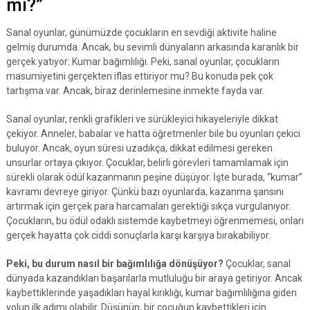
mı?”
Sanal oyunlar, günümüzde çocukların en sevdiği aktivite haline
gelmiş durumda. Ancak, bu sevimli dünyaların arkasında karanlık bir
gerçek yatıyor: Kumar bağımlılığı. Peki, sanal oyunlar, çocukların
masumiyetini gerçekten iflas ettiriyor mu? Bu konuda pek çok
tartışma var. Ancak, biraz derinlemesine inmekte fayda var.
Sanal oyunlar, renkli grafikleri ve sürükleyici hikayeleriyle dikkat
çekiyor. Anneler, babalar ve hatta öğretmenler bile bu oyunları çekici
buluyor. Ancak, oyun süresi uzadıkça, dikkat edilmesi gereken
unsurlar ortaya çıkıyor. Çocuklar, belirli görevleri tamamlamak için
sürekli olarak ödül kazanmanın peşine düşüyor. İşte burada, “kumar”
kavramı devreye giriyor. Çünkü bazı oyunlarda, kazanma şansını
artırmak için gerçek para harcamaları gerektiği sıkça vurgulanıyor.
Çocukların, bu ödül odaklı sistemde kaybetmeyi öğrenmemesi, onları
gerçek hayatta çok ciddi sonuçlarla karşı karşıya bırakabiliyor.
Peki, bu durum nasıl bir bağımlılığa dönüşüyor?
Çocuklar, sanal
dünyada kazandıkları başarılarla mutluluğu bir araya getiriyor. Ancak
kaybettiklerinde yaşadıkları hayal kırıklığı, kumar bağımlılığına giden
yolun ilk adımı olabilir. Düşünün, bir çocuğun kaybettikleri için