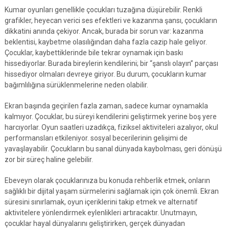
Kumar oyunları genellikle çocukları tuzağına düşürebilir. Renkli
grafikler, heyecan verici ses efektleri ve kazanma şansı, çocukların
dikkatini anında çekiyor. Ancak, burada bir sorun var: kazanma
beklentisi, kaybetme olasılığından daha fazla cazip hale geliyor.
Çocuklar, kaybettiklerinde bile tekrar oynamak için baskı
hissediyorlar. Burada bireylerin kendilerini; bir “şanslı olayın” parçası
hissediyor olmaları devreye giriyor. Bu durum, çocukların kumar
bağımlılığına sürüklenmelerine neden olabilir.
Ekran başında geçirilen fazla zaman, sadece kumar oynamakla
kalmıyor. Çocuklar, bu süreyi kendilerini geliştirmek yerine boş yere
harcıyorlar. Oyun saatleri uzadıkça, fiziksel aktiviteleri azalıyor, okul
performansları etkileniyor. sosyal becerilerinin gelişimi de
yavaşlayabilir. Çocukların bu sanal dünyada kaybolması, geri dönüşü
zor bir süreç haline gelebilir.
Ebeveyn olarak çocuklarınıza bu konuda rehberlik etmek, onların
sağlıklı bir dijital yaşam sürmelerini sağlamak için çok önemli. Ekran
süresini sınırlamak, oyun içeriklerini takip etmek ve alternatif
aktivitelere yönlendirmek eylenlikleri artıracaktır. Unutmayın,
çocuklar hayal dünyalarını geliştirirken, gerçek dünyadan