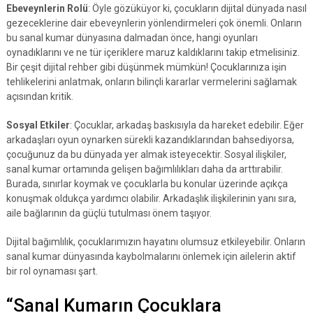
Ebeveynlerin Rolü
: Öyle gözüküyor ki, çocukların dijital dünyada nasıl
gezeceklerine dair ebeveynlerin yönlendirmeleri çok önemli. Onların
bu sanal kumar dünyasına dalmadan önce, hangi oyunları
oynadıklarını ve ne tür içeriklere maruz kaldıklarını takip etmelisiniz.
Bir çeşit dijital rehber gibi düşünmek mümkün! Çocuklarınıza işin
tehlikelerini anlatmak, onların bilinçli kararlar vermelerini sağlamak
açısından kritik.
Sosyal Etkiler
: Çocuklar, arkadaş baskısıyla da hareket edebilir. Eğer
arkadaşları oyun oynarken sürekli kazandıklarından bahsediyorsa,
çocuğunuz da bu dünyada yer almak isteyecektir. Sosyal ilişkiler,
sanal kumar ortamında gelişen bağımlılıkları daha da arttırabilir.
Burada, sınırlar koymak ve çocuklarla bu konular üzerinde açıkça
konuşmak oldukça yardımcı olabilir. Arkadaşlık ilişkilerinin yanı sıra,
aile bağlarının da güçlü tutulması önem taşıyor.
Dijital bağımlılık, çocuklarımızın hayatını olumsuz etkileyebilir. Onların
sanal kumar dünyasında kaybolmalarını önlemek için ailelerin aktif
bir rol oynaması şart.
“Sanal Kumarın Çocuklara