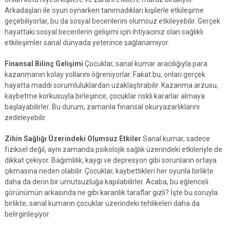
Arkadaşları ile oyun oynarken tanımadıkları kişilerle etkileşime
geçebiliyorlar, bu da sosyal becerilerini olumsuz etkileyebilir. Gerçek
hayattaki sosyal becerilerin gelişimi için ihtiyacınız olan sağlıklı
etkileşimler sanal dünyada yeterince sağlanamıyor.
Finansal Bilinç Gelişimi
Çocuklar, sanal kumar aracılığıyla para
kazanmanın kolay yollarını öğreniyorlar. Fakat bu, onları gerçek
hayatta maddi sorumluluklardan uzaklaştırabilir. Kazanma arzusu,
kaybetme korkusuyla birleşince, çocuklar riskli kararlar almaya
başlayabilirler. Bu durum, zamanla finansal okuryazarlıklarını
zedeleyebilir.
Zihin Sağlığı Üzerindeki Olumsuz Etkiler
Sanal kumar, sadece
fiziksel değil, aynı zamanda psikolojik sağlık üzerindeki etkileriyle de
dikkat çekiyor. Bağımlılık, kaygı ve depresyon gibi sorunların ortaya
çıkmasına neden olabilir. Çocuklar, kaybettikleri her oyunla birlikte
daha da derin bir umutsuzluğa kapılabilirler. Acaba, bu eğlenceli
görünümün arkasında ne gibi karanlık taraflar gizli? İşte bu soruyla
birlikte, sanal kumarın çocuklar üzerindeki tehlikeleri daha da
belirginleşiyor.