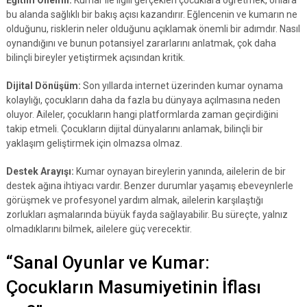
Eğitim Önemli:
Kumar ile ilgili gerçekleri çocuklara öğretmek, onlara
bu alanda sağlıklı bir bakış açısı kazandırır. Eğlencenin ve kumarın ne
olduğunu, risklerin neler olduğunu açıklamak önemli bir adımdır. Nasıl
oynandığını ve bunun potansiyel zararlarını anlatmak, çok daha
bilinçli bireyler yetiştirmek açısından kritik.
Dijital Dönüşüm:
Son yıllarda internet üzerinden kumar oynama
kolaylığı, çocukların daha da fazla bu dünyaya açılmasına neden
oluyor. Aileler, çocukların hangi platformlarda zaman geçirdiğini
takip etmeli. Çocukların dijital dünyalarını anlamak, bilinçli bir
yaklaşım geliştirmek için olmazsa olmaz.
Destek Arayışı:
Kumar oynayan bireylerin yanında, ailelerin de bir
destek ağına ihtiyacı vardır. Benzer durumlar yaşamış ebeveynlerle
görüşmek ve profesyonel yardım almak, ailelerin karşılaştığı
zorlukları aşmalarında büyük fayda sağlayabilir. Bu süreçte, yalnız
olmadıklarını bilmek, ailelere güç verecektir.
“Sanal Oyunlar ve Kumar:
Çocukların Masumiyetinin İflası