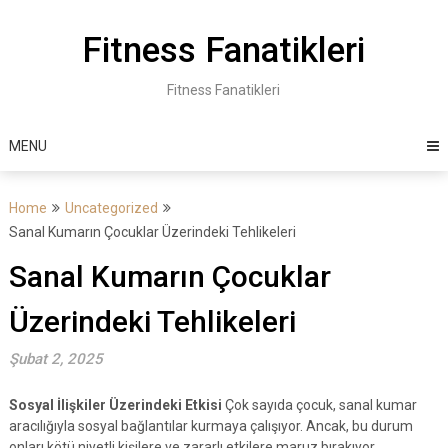
Skip
to
Fitness Fanatikleri
content
Fitness Fanatikleri
MENU
Home
Uncategorized
Sanal Kumarın Çocuklar Üzerindeki Tehlikeleri
Sanal Kumarın Çocuklar
Üzerindeki Tehlikeleri
Şubat 2, 2025
Sosyal İlişkiler Üzerindeki Etkisi
Çok sayıda çocuk, sanal kumar
aracılığıyla sosyal bağlantılar kurmaya çalışıyor. Ancak, bu durum
onları kötü niyetli kişilere ve zararlı etkilere maruz bırakıyor.