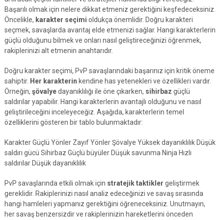
Başarılı olmak için nelere dikkat etmeniz gerektiğini keşfedeceksiniz.
Öncelikle,
karakter seçimi
oldukça önemlidir. Doğru karakteri
seçmek, savaşlarda avantaj elde etmenizi sağlar. Hangi karakterlerin
güçlü olduğunu bilmek ve onları nasıl geliştireceğinizi öğrenmek,
rakiplerinizi alt etmenin anahtarıdır.
Doğru karakter seçimi, PvP savaşlarındaki başarınız için kritik öneme
sahiptir.
Her karakterin
kendine has yetenekleri ve özellikleri vardır.
Örneğin,
şövalye
dayanıklılığı ile öne çıkarken,
sihirbaz
güçlü
saldırılar yapabilir. Hangi karakterlerin avantajlı olduğunu ve nasıl
geliştirileceğini inceleyeceğiz. Aşağıda, karakterlerin temel
özelliklerini gösteren bir tablo bulunmaktadır:
Karakter Güçlü Yönler Zayıf Yönler Şövalye Yüksek dayanıklılık Düşük
saldırı gücü Sihirbaz Güçlü büyüler Düşük savunma Ninja Hızlı
saldırılar Düşük dayanıklılık
PvP savaşlarında etkili olmak için
stratejik taktikler
geliştirmek
gereklidir. Rakiplerinizi nasıl analiz edeceğinizi ve savaş sırasında
hangi hamleleri yapmanız gerektiğini öğreneceksiniz. Unutmayın,
her savaş benzersizdir ve rakiplerinizin hareketlerini önceden