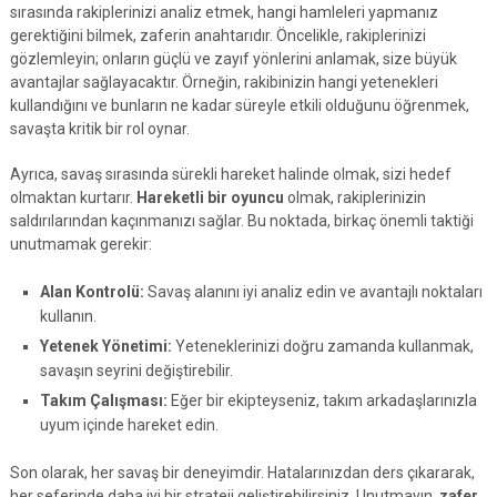
sırasında rakiplerinizi analiz etmek, hangi hamleleri yapmanız
gerektiğini bilmek, zaferin anahtarıdır. Öncelikle, rakiplerinizi
gözlemleyin; onların güçlü ve zayıf yönlerini anlamak, size büyük
avantajlar sağlayacaktır. Örneğin, rakibinizin hangi yetenekleri
kullandığını ve bunların ne kadar süreyle etkili olduğunu öğrenmek,
savaşta kritik bir rol oynar.
Ayrıca, savaş sırasında sürekli hareket halinde olmak, sizi hedef
olmaktan kurtarır.
Hareketli bir oyuncu
olmak, rakiplerinizin
saldırılarından kaçınmanızı sağlar. Bu noktada, birkaç önemli taktiği
unutmamak gerekir:
Alan Kontrolü:
Savaş alanını iyi analiz edin ve avantajlı noktaları
kullanın.
Yetenek Yönetimi:
Yeteneklerinizi doğru zamanda kullanmak,
savaşın seyrini değiştirebilir.
Takım Çalışması:
Eğer bir ekipteyseniz, takım arkadaşlarınızla
uyum içinde hareket edin.
Son olarak, her savaş bir deneyimdir. Hatalarınızdan ders çıkararak,
her seferinde daha iyi bir strateji geliştirebilirsiniz. Unutmayın,
zafer,