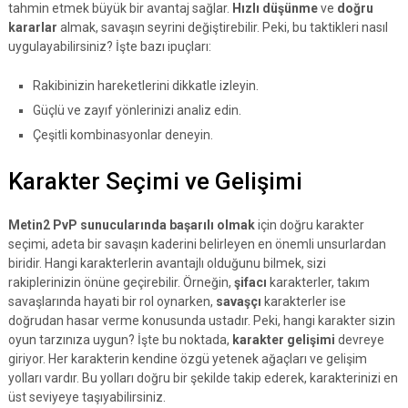
tahmin etmek büyük bir avantaj sağlar.
Hızlı düşünme
ve
doğru
kararlar
almak, savaşın seyrini değiştirebilir. Peki, bu taktikleri nasıl
uygulayabilirsiniz? İşte bazı ipuçları:
Rakibinizin hareketlerini dikkatle izleyin.
Güçlü ve zayıf yönlerinizi analiz edin.
Çeşitli kombinasyonlar deneyin.
Karakter Seçimi ve Gelişimi
Metin2 PvP sunucularında başarılı olmak
için doğru karakter
seçimi, adeta bir savaşın kaderini belirleyen en önemli unsurlardan
biridir. Hangi karakterlerin avantajlı olduğunu bilmek, sizi
rakiplerinizin önüne geçirebilir. Örneğin,
şifacı
karakterler, takım
savaşlarında hayati bir rol oynarken,
savaşçı
karakterler ise
doğrudan hasar verme konusunda ustadır. Peki, hangi karakter sizin
oyun tarzınıza uygun? İşte bu noktada,
karakter gelişimi
devreye
giriyor. Her karakterin kendine özgü yetenek ağaçları ve gelişim
yolları vardır. Bu yolları doğru bir şekilde takip ederek, karakterinizi en
üst seviyeye taşıyabilirsiniz.