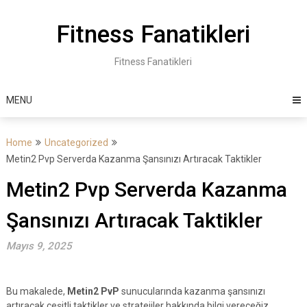
Skip
to
Fitness Fanatikleri
content
Fitness Fanatikleri
MENU
Home
Uncategorized
Metin2 Pvp Serverda Kazanma Şansınızı Artıracak Taktikler
Metin2 Pvp Serverda Kazanma
Şansınızı Artıracak Taktikler
Mayıs 9, 2025
Bu makalede,
Metin2 PvP
sunucularında kazanma şansınızı
artıracak çeşitli taktikler ve stratejiler hakkında bilgi vereceğiz.