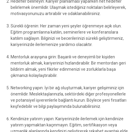
Hedefler belirleyin: Kariyer planlaması yaparken net hedefler
belirlemek önemlidir. Ulaşmak istediğiniz noktaları belirleyerek,
motivasyonunuzu artırabilir ve odaklanabilirsiniz.
Sürekli öğrenin: Her zaman yeni şeyler öğrenmeye açık olun.
Eğitim programlarına katılın, seminerlere ve konferanslara
katılım sağlayın. Bilginizi ve becerilerinizi sürekli geliştirmeniz,
kariyerinizde ilerlemenize yardımcı olacaktır.
Mentorluk arayışına girin: Başarılı ve deneyimli bir kişiden
mentorluk almak, kariyerinizi hızlandırabilir. Bir mentordan geri
bildirim almak, yeni fikirler edinmenizi ve zorluklarla başa
çıkmanızı kolaylaştırabilir.
Networking yapın: İyi bir ağ oluşturmak, kariyer gelişiminiz için
önemlidir. Meslektaşlarınızla, sektördeki diğer profesyonellerle
ve potansiyel işverenlerle bağlantı kurun. Böylece yeni fırsatları
keşfedebilir ve bilgi paylaşımında bulunabilirsiniz.
Kendinize yatırım yapın: Kariyerinizde ilerlemek için kendinize
yatırım yapmaktan kaçınmayın. Eğitim, sertifikasyon veya
uzmanlık alanlarında kendinizi geliştirerek rekabet avantajı elde