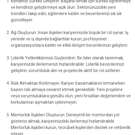
Kendinizi Sürekli Geliştirin: Başarılı olmak için sürekli öğrenmeye
ve kendinizi geliştirmeye açık olun. Sektörünüzdeki yeni
trendleri takip edin, eğitimlere katılın ve becerilerinizi sık sık
güncelleyin.
Ağ Oluşturun: İnsan ilişkileri kariyerinizde büyük bir rol oynar. İş
yerinde ve iş dışında bağlantılar kurun, profesyonel
organizasyonlara katılın ve etkili iletişim becerilerinizi geliştirin.
Liderlik Yetkinliklerinizi Güçlendirin: Bir lider olarak tanınmak,
kariyerinizde ilerlemenizi hızlandırabilir. Liderlik becerilerinizi
geliştirin, sorumluluk alın ve projelerde aktif bir rol üstlenin.
Risk Almaktan Korkmayın: Kariyer basamaklarını tırmanırken
bazen risk almaya cesaret etmek gerekebilir. Yeni projelere
veya sorumluluklara gönüllü olun, yeni fırsatları değerlendirin ve
korkularınızı aşmaktan çekinmeyin.
Mentorlük İlişkileri Oluşturun: Deneyimli bir mentordan yol
gösterici almak, kariyerinizdeki ilerlemeyi hızlandırabilir.
Mentorluk ilişkileri kurun, tecrübeli kişilerden destek ve rehberlik
isteyin.