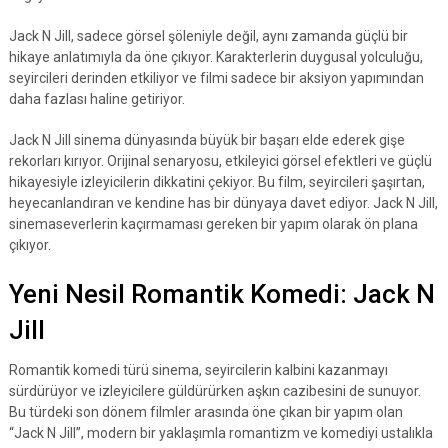
Jack N Jill, sadece görsel şöleniyle değil, aynı zamanda güçlü bir
hikaye anlatımıyla da öne çıkıyor. Karakterlerin duygusal yolculuğu,
seyircileri derinden etkiliyor ve filmi sadece bir aksiyon yapımından
daha fazlası haline getiriyor.
Jack N Jill sinema dünyasında büyük bir başarı elde ederek gişe
rekorları kırıyor. Orijinal senaryosu, etkileyici görsel efektleri ve güçlü
hikayesiyle izleyicilerin dikkatini çekiyor. Bu film, seyircileri şaşırtan,
heyecanlandıran ve kendine has bir dünyaya davet ediyor. Jack N Jill,
sinemaseverlerin kaçırmaması gereken bir yapım olarak ön plana
çıkıyor.
Yeni Nesil Romantik Komedi: Jack N
Jill
Romantik komedi türü sinema, seyircilerin kalbini kazanmayı
sürdürüyor ve izleyicilere güldürürken aşkın cazibesini de sunuyor.
Bu türdeki son dönem filmler arasında öne çıkan bir yapım olan
“Jack N Jill”, modern bir yaklaşımla romantizm ve komediyi ustalıkla