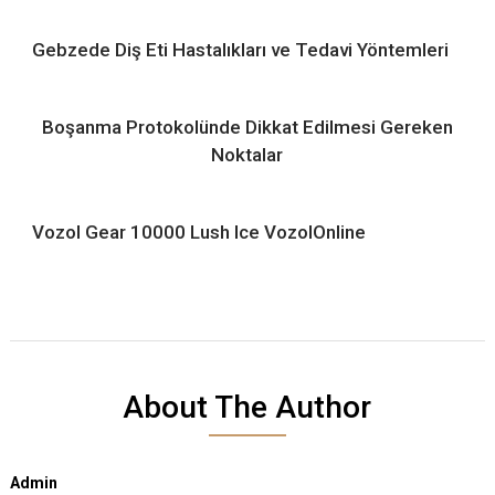
Gebzede Diş Eti Hastalıkları ve Tedavi Yöntemleri
Boşanma Protokolünde Dikkat Edilmesi Gereken
Noktalar
Vozol Gear 10000 Lush Ice VozolOnline
About The Author
Admin