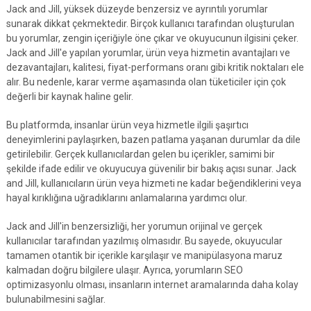
Jack and Jill, yüksek düzeyde benzersiz ve ayrıntılı yorumlar
sunarak dikkat çekmektedir. Birçok kullanıcı tarafından oluşturulan
bu yorumlar, zengin içeriğiyle öne çıkar ve okuyucunun ilgisini çeker.
Jack and Jill'e yapılan yorumlar, ürün veya hizmetin avantajları ve
dezavantajları, kalitesi, fiyat-performans oranı gibi kritik noktaları ele
alır. Bu nedenle, karar verme aşamasında olan tüketiciler için çok
değerli bir kaynak haline gelir.
Bu platformda, insanlar ürün veya hizmetle ilgili şaşırtıcı
deneyimlerini paylaşırken, bazen patlama yaşanan durumlar da dile
getirilebilir. Gerçek kullanıcılardan gelen bu içerikler, samimi bir
şekilde ifade edilir ve okuyucuya güvenilir bir bakış açısı sunar. Jack
and Jill, kullanıcıların ürün veya hizmeti ne kadar beğendiklerini veya
hayal kırıklığına uğradıklarını anlamalarına yardımcı olur.
Jack and Jill'in benzersizliği, her yorumun orijinal ve gerçek
kullanıcılar tarafından yazılmış olmasıdır. Bu sayede, okuyucular
tamamen otantik bir içerikle karşılaşır ve manipülasyona maruz
kalmadan doğru bilgilere ulaşır. Ayrıca, yorumların SEO
optimizasyonlu olması, insanların internet aramalarında daha kolay
bulunabilmesini sağlar.