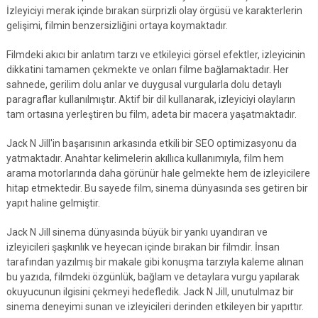
İzleyiciyi merak içinde bırakan sürprizli olay örgüsü ve karakterlerin
gelişimi, filmin benzersizliğini ortaya koymaktadır.
Filmdeki akıcı bir anlatım tarzı ve etkileyici görsel efektler, izleyicinin
dikkatini tamamen çekmekte ve onları filme bağlamaktadır. Her
sahnede, gerilim dolu anlar ve duygusal vurgularla dolu detaylı
paragraflar kullanılmıştır. Aktif bir dil kullanarak, izleyiciyi olayların
tam ortasına yerleştiren bu film, adeta bir macera yaşatmaktadır.
Jack N Jill'in başarısının arkasında etkili bir SEO optimizasyonu da
yatmaktadır. Anahtar kelimelerin akıllıca kullanımıyla, film hem
arama motorlarında daha görünür hale gelmekte hem de izleyicilere
hitap etmektedir. Bu sayede film, sinema dünyasında ses getiren bir
yapıt haline gelmiştir.
Jack N Jill sinema dünyasında büyük bir yankı uyandıran ve
izleyicileri şaşkınlık ve heyecan içinde bırakan bir filmdir. İnsan
tarafından yazılmış bir makale gibi konuşma tarzıyla kaleme alınan
bu yazıda, filmdeki özgünlük, bağlam ve detaylara vurgu yapılarak
okuyucunun ilgisini çekmeyi hedefledik. Jack N Jill, unutulmaz bir
sinema deneyimi sunan ve izleyicileri derinden etkileyen bir yapıttır.