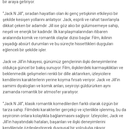
bir araya getiriyor.
“Jack N Jill”, sıradan hayatları olan iki genç yetişkinin etkileyici bir
şekilde kesişen yollarını anlatıyor. Jack, esprili ve rahat tavırlarıyla
dikkat çeken bir adamdır. Jill ise göz alıcı bir gülümsemeye sahip,
neşeli ve enerjik bir kadındır. İlk karşılaşmalarından itibaren
aralarında komik ve romantik olaylar dizisi başlar. Film, ikilinin
yaşadığı absürt durumları ve bu süreçte hissettikleri duyguları
eğlenceli bir şekilde işler.
Jack ve Jill'in hikayesi, günümüz gençlerinin ilişki deneyimlerine
oldukça güncel bir bakış sunuyor. Film, ilişkilerdeki karmaşıklıkları ve
beklenmedik gelişmeleri renkli bir dille aktarırken, izleyicilere
kendilerini karakterlerin yerine koyma fırsatı veriyor. Jack ve Jill'in
samimi diyalogları ve komik anları, seyirciyi güldürürken aynı
zamanda romantik bir atmosfer yaratıyor.
“Jack N Jill”, klasik romantik komedilerden farklı olarak özgün bir
tarza sahip. Filmdeki karakterler gerçekçi ve içtenlikle işlenmiş, bu da
seyircinin onlara kolaylıkla bağlanmasını sağlıyor. İzleyiciler, Jack ve
Jill'in hayatındaki hataları, başarıları ve ilişki deneyimlerini
kendileriyle özdeşleştirerek duygusal bir yolculuğa çıkıyor.