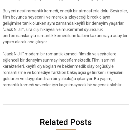
Bu yeni nesil romantik komedi, enerjik bir atmosferle dolu. Seyirciler,
film boyunca heyecanlı ve merakla izleyeceği birçok olayın
gelişimine tanık olurken aynı zamanda keyifli bir deneyim yaşarlar.
“Jack N Jill”, sıra dışı hikayesi ve mükemmel oyunculuk
performanslarıyla romantik komedilerin kalbini kazanmaya aday bir
yapım olarak öne çıkıyor.
“Jack N Jill” modern bir romantik komedi filmidir ve seyircilere
eğlenceli bir deneyim sunmayı hedeflemektedir. Film, samimi
karakterleri, keyifli diyalogları ve beklenmedik olay örgüsüyle
romantizme ve komediye farklı bir bakış açısı getirirken izleyicileri
güldüren ve duygulandıran bir yolculuğa çıkarıyor. Bu yapım,
romantik komedi sevenler için kaçırılmayacak bir seçenek olabilir.
Related Posts