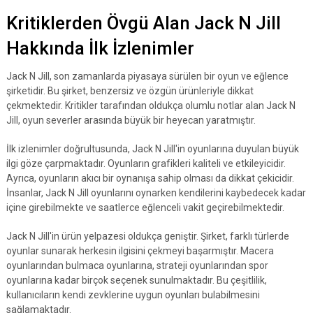
Kritiklerden Övgü Alan Jack N Jill
Hakkında İlk İzlenimler
Jack N Jill, son zamanlarda piyasaya sürülen bir oyun ve eğlence
şirketidir. Bu şirket, benzersiz ve özgün ürünleriyle dikkat
çekmektedir. Kritikler tarafından oldukça olumlu notlar alan Jack N
Jill, oyun severler arasında büyük bir heyecan yaratmıştır.
İlk izlenimler doğrultusunda, Jack N Jill'in oyunlarına duyulan büyük
ilgi göze çarpmaktadır. Oyunların grafikleri kaliteli ve etkileyicidir.
Ayrıca, oyunların akıcı bir oynanışa sahip olması da dikkat çekicidir.
İnsanlar, Jack N Jill oyunlarını oynarken kendilerini kaybedecek kadar
içine girebilmekte ve saatlerce eğlenceli vakit geçirebilmektedir.
Jack N Jill'in ürün yelpazesi oldukça geniştir. Şirket, farklı türlerde
oyunlar sunarak herkesin ilgisini çekmeyi başarmıştır. Macera
oyunlarından bulmaca oyunlarına, strateji oyunlarından spor
oyunlarına kadar birçok seçenek sunulmaktadır. Bu çeşitlilik,
kullanıcıların kendi zevklerine uygun oyunları bulabilmesini
sağlamaktadır.