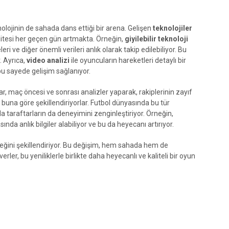
olojinin de sahada dans ettiği bir arena. Gelişen
teknolojiler
litesi her geçen gün artmakta. Örneğin,
giyilebilir teknoloji
i ve diğer önemli verileri anlık olarak takip edilebiliyor. Bu
. Ayrıca,
video analizi
ile oyuncuların hareketleri detaylı bir
 bu sayede gelişim sağlanıyor.
ar, maç öncesi ve sonrası analizler yaparak, rakiplerinin zayıf
ni buna göre şekillendiriyorlar. Futbol dünyasında bu tür
a taraftarların da deneyimini zenginleştiriyor. Örneğin,
sında anlık bilgiler alabiliyor ve bu da heyecanı artırıyor.
eceğini şekillendiriyor. Bu değişim, hem sahada hem de
erler, bu yeniliklerle birlikte daha heyecanlı ve kaliteli bir oyun