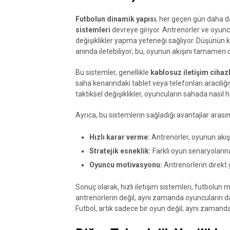
Futbolun dinamik yapısı
, her geçen gün daha d
sistemleri
devreye giriyor. Antrenörler ve oyuncu
değişiklikler yapma yeteneği sağlıyor. Düşünün ki,
anında iletebiliyor; bu, oyunun akışını tamamen de
Bu sistemler, genellikle
kablosuz iletişim cihazl
saha kenarındaki tablet veya telefonları aracılığ
taktiksel değişiklikler, oyuncuların sahada nasıl ha
Ayrıca, bu sistemlerin sağladığı avantajlar arası
Hızlı karar verme:
Antrenörler, oyunun akış
Stratejik esneklik:
Farklı oyun senaryoları
Oyuncu motivasyonu:
Antrenörlerin direkt 
Sonuç olarak, hızlı iletişim sistemleri, futbolun
antrenörlerin değil, aynı zamanda oyuncuların da
Futbol, artık sadece bir oyun değil; aynı zamand