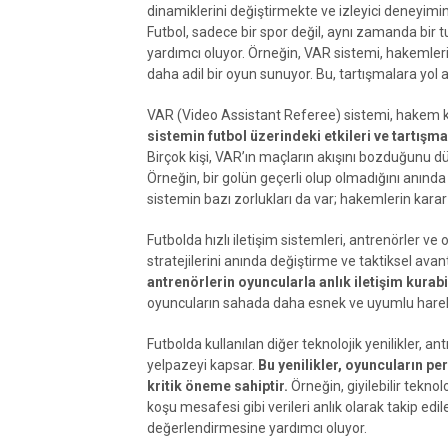
dinamiklerini değiştirmekte ve izleyici deneyimin
Futbol, sadece bir spor değil, aynı zamanda bir 
yardımcı oluyor. Örneğin, VAR sistemi, hakemleri
daha adil bir oyun sunuyor. Bu, tartışmalara yol 
VAR (Video Assistant Referee) sistemi, hakem k
sistemin futbol üzerindeki etkileri ve tartış
Birçok kişi, VAR’ın maçların akışını bozduğunu düş
Örneğin, bir golün geçerli olup olmadığını anında 
sistemin bazı zorlukları da var; hakemlerin karar
Futbolda hızlı iletişim sistemleri, antrenörler ve 
stratejilerini anında değiştirme ve taktiksel ava
antrenörlerin oyuncularla anlık iletişim kurabi
oyuncuların sahada daha esnek ve uyumlu hareke
Futbolda kullanılan diğer teknolojik yenilikler, 
yelpazeyi kapsar.
Bu yenilikler, oyuncuların pe
kritik öneme sahiptir.
Örneğin, giyilebilir tekno
koşu mesafesi gibi verileri anlık olarak takip edi
değerlendirmesine yardımcı oluyor.