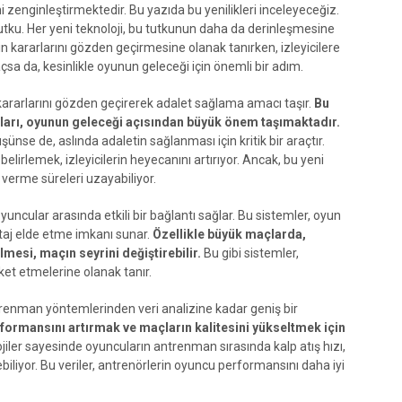
i zenginleştirmektedir. Bu yazıda bu yenilikleri inceleyeceğiz.
tutku. Her yeni teknoloji, bu tutkunun daha da derinleşmesine
n kararlarını gözden geçirmesine olanak tanırken, izleyicilere
açsa da, kesinlikle oyunun geleceği için önemli bir adım.
ararlarını gözden geçirerek adalet sağlama amacı taşır.
Bu
maları, oyunun geleceği açısından büyük önem taşımaktadır.
ünse de, aslında adaletin sağlanması için kritik bir araçtır.
belirlemek, izleyicilerin heyecanını artırıyor. Ancak, bu yeni
 verme süreleri uzayabiliyor.
oyuncular arasında etkili bir bağlantı sağlar. Bu sistemler, oyun
ntaj elde etme imkanı sunar.
Özellikle büyük maçlarda,
lmesi, maçın seyrini değiştirebilir.
Bu gibi sistemler,
t etmelerine olanak tanır.
antrenman yöntemlerinden veri analizine kadar geniş bir
rformansını artırmak ve maçların kalitesini yükseltmek için
lojiler sayesinde oyuncuların antrenman sırasında kalp atış hızı,
lebiliyor. Bu veriler, antrenörlerin oyuncu performansını daha iyi