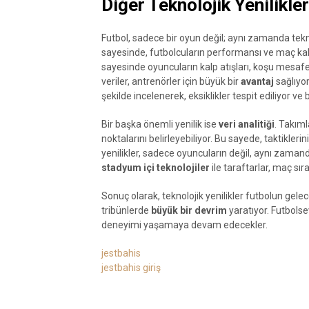
Diğer Teknolojik Yenilikler
Futbol, sadece bir oyun değil; aynı zamanda tekn
sayesinde, futbolcuların performansı ve maç ka
sayesinde oyuncuların kalp atışları, koşu mesafeler
veriler, antrenörler için büyük bir
avantaj
sağlıyor
şekilde incelenerek, eksiklikler tespit ediliyor ve
Bir başka önemli yenilik ise
veri analitiği
. Takıml
noktalarını belirleyebiliyor. Bu sayede, taktikleri
yenilikler, sadece oyuncuların değil, aynı zamand
stadyum içi teknolojiler
ile taraftarlar, maç sıra
Sonuç olarak, teknolojik yenilikler futbolun gel
tribünlerde
büyük bir devrim
yaratıyor. Futbolsev
deneyimi yaşamaya devam edecekler.
jestbahis
jestbahis giriş