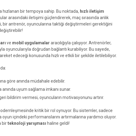
a hızlanan bir tempoya sahip. Bu noktada,
hızlı iletişim
lar arasındaki iletişimi güçlendirerek, maç sırasında anlık
 bir antrenör, oyuncularına taktiği değiştirmeleri gerektiğini
ğiştirebilir!
arı
ve
mobil uygulamalar
aracılığıyla çalışıyor. Antrenörler,
ıyla oyuncularıyla doğrudan bağlantı kurabiliyor. Bu sayede,
reket edeceği konusunda hızlı ve etkili bir şekilde iletilebiliyor.
nda:
ına göre anında müdahale edebilir.
na anında uyum sağlama imkanı sunar.
geri bildirim vermesi, oyuncuların motivasyonunu artırır.
 modernleşmesinde kritik bir rol oynuyor. Bu sistemler, sadece
 oyun içindeki performanslarını artırmalarına yardımcı oluyor.
a bir
teknoloji yarışması
haline geldi!