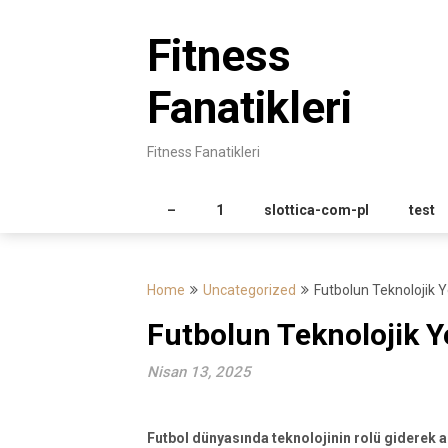
Skip
to
Fitness
content
Fanatikleri
Fitness Fanatikleri
–
1
slottica-com-pl
test
Home
Uncategorized
Futbolun Teknolojik Ye
Futbolun Teknolojik Ye
Nisan 13, 2025
Futbol dünyasında teknolojinin rolü giderek ar