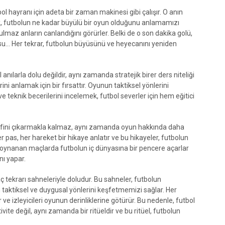
ol hayranı için adeta bir zaman makinesi gibi çalışır. O anın
, futbolun ne kadar büyülü bir oyun olduğunu anlamamızı
ulmaz anların canlandığını görürler. Belki de o son dakika golü,
su… Her tekrar, futbolun büyüsünü ve heyecanını yeniden
ılarla dolu değildir, aynı zamanda stratejik birer ders niteliği
rini anlamak için bir fırsattır. Oyunun taktiksel yönlerini
 teknik becerilerini incelemek, futbol severler için hem eğitici
eyfini çıkarmakla kalmaz, aynı zamanda oyun hakkında daha
er pas, her hareket bir hikaye anlatır ve bu hikayeler, futbolun
rar oynanan maçlarda futbolun iç dünyasına bir pencere açarlar
nı yapar.
 tekrarı sahneleriyle doludur. Bu sahneler, futbolun
taktiksel ve duygusal yönlerini keşfetmemizi sağlar. Her
 ve izleyicileri oyunun derinliklerine götürür. Bu nedenle, futbol
vite değil, aynı zamanda bir ritüeldir ve bu ritüel, futbolun