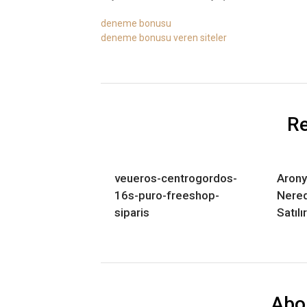
deneme bonusu
deneme bonusu veren siteler
Re
veueros-centrogordos-
Arony
16s-puro-freeshop-
Nered
siparis
Satılır
Abo