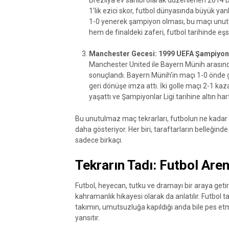
1'lik ezici skor, futbol dünyasında büyük ya
1-0 yenerek şampiyon olması, bu maçı unutu
hem de finaldeki zaferi, futbol tarihinde eşsiz
Manchester Gecesi: 1999 UEFA Şampiyonlar
Manchester United ile Bayern Münih arasında
sonuçlandı. Bayern Münih'in maçı 1-0 önde 
geri dönüşe imza attı. İki golle maçı 2-1 k
yaşattı ve Şampiyonlar Ligi tarihine altın harf
Bu unutulmaz maç tekrarları, futbolun ne kadar h
daha gösteriyor. Her biri, taraftarların belleğin
sadece birkaçı.
Tekrarın Tadı: Futbol Are
Futbol, heyecan, tutku ve dramayı bir araya get
kahramanlık hikayesi olarak da anlatılır. Futbol t
takımın, umutsuzluğa kapıldığı anda bile pes et
yansıtır.