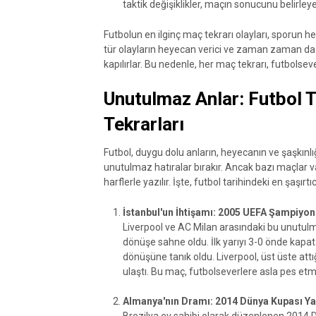
taktik değişiklikler, maçın sonucunu belirleyeb
Futbolun en ilginç maç tekrarı olayları, sporun h
tür olayların heyecan verici ve zaman zaman da
kapılırlar. Bu nedenle, her maç tekrarı, futbolse
Unutulmaz Anlar: Futbol T
Tekrarları
Futbol, duygu dolu anların, heyecanın ve şaşkınl
unutulmaz hatıralar bırakır. Ancak bazı maçlar va
harflerle yazılır. İşte, futbol tarihindeki en şaşırt
İstanbul'un İhtişamı: 2005 UEFA Şampiyonla
Liverpool ve AC Milan arasındaki bu unutulm
dönüşe sahne oldu. İlk yarıyı 3-0 önde kapata
dönüşüne tanık oldu. Liverpool, üst üste attı
ulaştı. Bu maç, futbolseverlere asla pes 
Almanya'nın Dramı: 2014 Dünya Kupası Yar
Brezilya ev sahibi olarak düzenlenen 2014 D