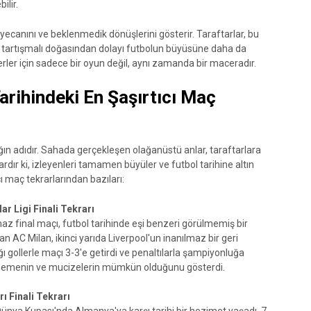
ilir.
eyecanını ve beklenmedik dönüşlerini gösterir. Taraftarlar, bu
 tartışmalı doğasından dolayı futbolun büyüsüne daha da
verler için sadece bir oyun değil, aynı zamanda bir maceradır.
arihindeki En Şaşırtıcı Maç
ığın adıdır. Sahada gerçekleşen olağanüstü anlar, taraftarlara
rdır ki, izleyenleri tamamen büyüler ve futbol tarihine altın
ıcı maç tekrarlarından bazıları:
r Ligi Finali Tekrarı
az final maçı, futbol tarihinde eşi benzeri görülmemiş bir
n AC Milan, ikinci yarıda Liverpool'un inanılmaz bir geri
ğı gollerle maçı 3-3'e getirdi ve penaltılarla şampiyonluğa
etmemenin ve mucizelerin mümkün olduğunu gösterdi.
ı Finali Tekrarı
ünya Kupası'nda Almanya'ya karşı tarihi bir hezimet yaşadı. 7-