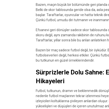
Bazen, maçın büyük bir bölümünde geri planda olan
Belki de skor tablosunda geride olsa da, asla p
başlar. Taraftarlar, oyuncular ve hatta teknik d
Çünkü futbol, umudu diri tutmanın ve inanmanı
Efsanevi geri dönüşler sadece skor tablosunda değ
skoru değil, aynı zamanda rakibinin de ruhunu kır
Taraftarlar, yıllar sonra bile bu anları anlatırken
Bazen bir maç sadece futbol değil, bir öyküdür. 
futbolseverleri değil, herkesi etkiler. Çünkü futbo
bu tutkunun en güzel örneklerindendir.
Sürprizlerle Dolu Sahne: 
Hikayeleri
Futbol, tutkunun, dramın ve beklenmedik dönüşle
nedenle futbol maçlarının tekrar izlenmesi heyecan
izleyicileri koltuklarına çivileyen anlardan oluş
yükselişleri ve düşüşleri de içeren unutulmaz anl