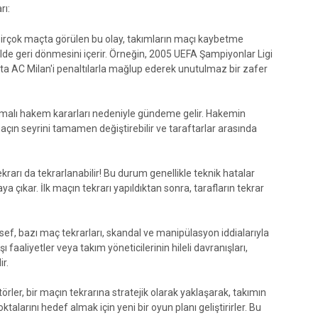
rı:
birçok maçta görülen bu olay, takımların maçı kaybetme
lde geri dönmesini içerir. Örneğin, 2005 UEFA Şampiyonlar Ligi
çta AC Milan'i penaltılarla mağlup ederek unutulmaz bir zafer
ışmalı hakem kararları nedeniyle gündeme gelir. Hakemin
 maçın seyrini tamamen değiştirebilir ve taraftarlar arasında
krarı da tekrarlanabilir! Bu durum genellikle teknik hatalar
 çıkar. İlk maçın tekrarı yapıldıktan sonra, tarafların tekrar
ef, bazı maç tekrarları, skandal ve manipülasyon iddialarıyla
faaliyetler veya takım yöneticilerinin hileli davranışları,
r.
örler, bir maçın tekrarına stratejik olarak yaklaşarak, takımın
alarını hedef almak için yeni bir oyun planı geliştirirler. Bu