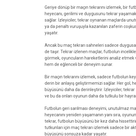
Geriye dönüp bir maçın tekrarını izlemek, bir futb
heyecanı, gerilimi ve duygusunu tekrar yaşamak
sağlar. İzleyiciler, tekrar oynanan maçlarda unut
ya da penaltı vuruşuyla kazanılan zaferin coşku
yaşatır.
Ancak bu maç tekrarı sahneleri sadece duygusal an
de taşır. Tekrar izlenen maçlar, futbolun incelikle
görmek, oyuncuların hareketlerini analiz etmek ve
hem de eğlenceli bir deneyim sunar.
Bir maçın tekrarını izlemek, sadece futbolun k
derin bir anlayış geliştirmemizi sağlar. Her gol, h
büyüsünü daha da derinleştirir. İzleyiciler, tek
ve bu da onları oyunun daha da tutkulu bir hayra
Futbolun geri sarılması deneyimi, unutulmaz maç
heyecanını yeniden yaşamanın yanı sıra, oyunun 
tekrar, futbolun büyüsünü bir kez daha hissettirir
tutkunları için maç tekrarı izlemek sadece bir akti
büyüsünü sonsuza kadar yaşatır.