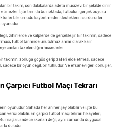
 bir takım, son dakikalarda adeta mucizevi bir şekilde dirilir.
es etmezler. İşte tam da bu noktada, futbolun gerçek büyüsü
irektörler bile umudu kaybetmeden desteklerini sürdürürler.
n oyunudur.
il, zihinlerde ve kalplerde de gerçekleşir. Bir takımın, sadece
ması, futbol tarihinde unutulmaz anılar olarak kalır.
 heyecanları tazelendiğini hissederler.
Bir takımın, zorluğa göğüs gerip zaferi elde etmesi, sadece
l, sadece bir oyun değil, bir tutkudur. Ve efsanevi geri dönüşler,
En Çarpıcı Futbol Maçı Tekrarı
rin oyunudur. Sahada her an her şey olabilir ve işte bu
 verici olabilir. En çarpıcı futbol maçı tekrarı hikayeleri,
ur. Bu maçlar, sadece skorları değil, aynı zamanda duygusal
arla doludur.