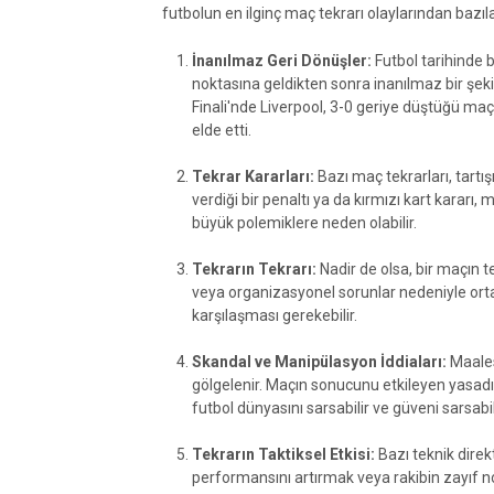
futbolun en ilginç maç tekrarı olaylarından bazıla
İnanılmaz Geri Dönüşler:
Futbol tarihinde 
noktasına geldikten sonra inanılmaz bir şeki
Finali'nde Liverpool, 3-0 geriye düştüğü ma
elde etti.
Tekrar Kararları:
Bazı maç tekrarları, tart
verdiği bir penaltı ya da kırmızı kart kararı,
büyük polemiklere neden olabilir.
Tekrarın Tekrarı:
Nadir de olsa, bir maçın te
veya organizasyonel sorunlar nedeniyle ortaya
karşılaşması gerekebilir.
Skandal ve Manipülasyon İddiaları:
Maales
gölgelenir. Maçın sonucunu etkileyen yasadışı 
futbol dünyasını sarsabilir ve güveni sarsabili
Tekrarın Taktiksel Etkisi:
Bazı teknik direkt
performansını artırmak veya rakibin zayıf nokt