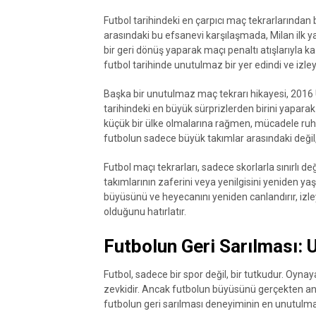
Futbol tarihindeki en çarpıcı maç tekrarlarından b
arasındaki bu efsanevi karşılaşmada, Milan ilk ya
bir geri dönüş yaparak maçı penaltı atışlarıyla ka
futbol tarihinde unutulmaz bir yer edindi ve izle
Başka bir unutulmaz maç tekrarı hikayesi, 2016
tarihindeki en büyük sürprizlerden birini yaparak İ
küçük bir ülke olmalarına rağmen, mücadele ruh
futbolun sadece büyük takımlar arasındaki değil
Futbol maçı tekrarları, sadece skorlarla sınırlı değ
takımlarının zaferini veya yenilgisini yeniden yaşa
büyüsünü ve heyecanını yeniden canlandırır, izleyi
olduğunu hatırlatır.
Futbolun Geri Sarılması: 
Futbol, sadece bir spor değil, bir tutkudur. Oynaya
zevkidir. Ancak futbolun büyüsünü gerçekten an
futbolun geri sarılması deneyiminin en unutulmaz