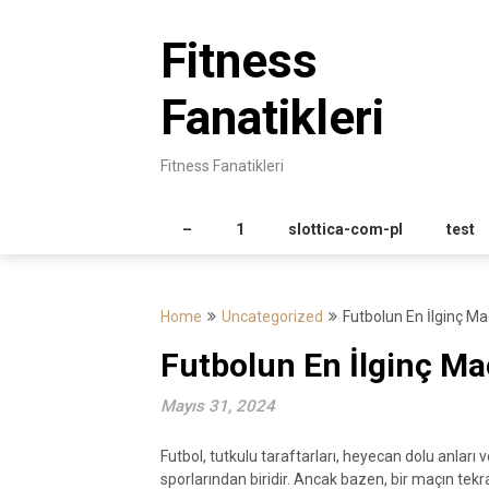
Skip
to
Fitness
content
Fanatikleri
Fitness Fanatikleri
–
1
slottica-com-pl
test
Home
Uncategorized
Futbolun En İlginç Maç
Futbolun En İlginç Maç
Mayıs 31, 2024
Futbol, tutkulu taraftarları, heyecan dolu anla
sporlarından biridir. Ancak bazen, bir maçın tekra