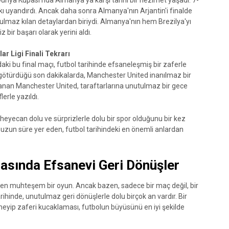
nkı uyandırdı. Ancak daha sonra Almanya'nın Arjantin'i finalde
lmaz kılan detaylardan biriydi. Almanya'nın hem Brezilya'yı
 bir başarı olarak yerini aldı.
 Ligi Finali Tekrarı
ki bu final maçı, futbol tarihinde efsaneleşmiş bir zaferle
götürdüğü son dakikalarda, Manchester United inanılmaz bir
azanan Manchester United, taraftarlarına unutulmaz bir gece
lerle yazıldı.
eyecan dolu ve sürprizlerle dolu bir spor olduğunu bir kez
de uzun süre yer eden, futbol tarihindeki en önemli anlardan
nasında Efsanevi Geri Dönüşler
iren muhteşem bir oyun. Ancak bazen, sadece bir maç değil, bir
arihinde, unutulmaz geri dönüşlerle dolu birçok an vardır. Bir
meyip zaferi kucaklaması, futbolun büyüsünü en iyi şekilde