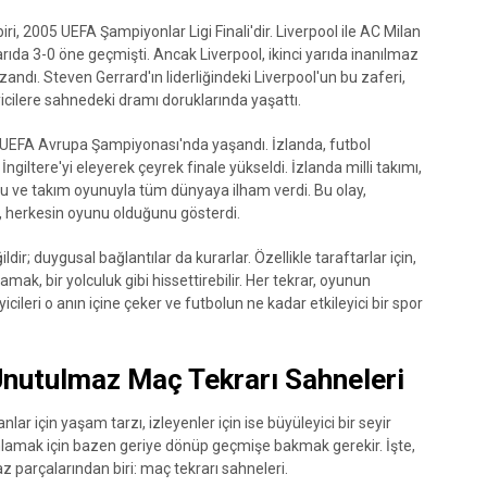
iri, 2005 UEFA Şampiyonlar Ligi Finali'dir. Liverpool ile AC Milan
rıda 3-0 öne geçmişti. Ancak Liverpool, ikinci yarıda inanılmaz
zandı. Steven Gerrard'ın liderliğindeki Liverpool'un bu zaferi,
yicilere sahnedeki dramı doruklarında yaşattı.
 UEFA Avrupa Şampiyonası'nda yaşandı. İzlanda, futbol
ngiltere'yi eleyerek çeyrek finale yükseldi. İzlanda milli takımı,
u ve takım oyunuyla tüm dünyaya ilham verdi. Bu olay,
, herkesin oyunu olduğunu gösterdi.
ildir; duygusal bağlantılar da kurarlar. Özellikle taraftarlar için,
mak, bir yolculuk gibi hissettirebilir. Her tekrar, oyunun
cileri o anın içine çeker ve futbolun ne kadar etkileyici bir spor
Unutulmaz Maç Tekrarı Sahneleri
nlar için yaşam tarzı, izleyenler için ise büyüleyici bir seyir
lamak için bazen geriye dönüp geçmişe bakmak gerekir. İşte,
 parçalarından biri: maç tekrarı sahneleri.