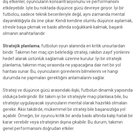
dış etkenler, oyuncuların konsantrasyonunu ve performansını
etkileyebilir. İşte bu noktada düşünce gücü devreye giriyor. İyi bir
futbolcu, sadece teknik becerileriyle değil, aynı zamanda mental
dayanıklılığıyla da öne çıkar. Kendi kendine olumlu düşünce aşılamak,
stresle başa çıkmak ve baskı altında soğukkanlı kalmak, başarılı
olmanın anahtarlarıdır.
Stratejik planlama
, futbolun oyun alanında en kritik unsurlardan
biridir. Takımın her maç için belirlediği strateji, rakibin zayıf yönlerini
hedef alarak üstünlük sağlamak üzerine kurulur. İyi bir stratejik
planlama, takımın maç sırasında ne yapacağına dair net bir yol
haritası sunar. Bu, oyuncuların görevlerini bilmelerini ve hangi
durumda ne yapmaları gerektiğini anlamalarını sağlar.
Strateji ve düşünce gücü arasındaki ilişki, futbolun dinamik yapısında
oldukça belirgindir. Bir takım iyi bir stratejiyle maçı planlasa bile, bu
stratejiyi uygulayacak oyuncuların mental olarak hazırlıklı olmaları
gerekir. Aksi takdirde, mükemmel bir strateji bile başarısızlığa yol
açabilir. Örneğin, bir oyuncu kritik bir anda baskı altında kalıp hatalı bir
karar verebilir veya stratejinin dışına çıkabilir. Bu durum, takımın
genel performansını doğrudan etkiler.