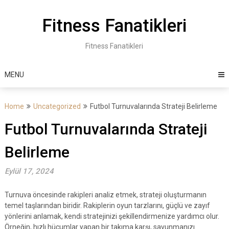
Skip
to
Fitness Fanatikleri
content
Fitness Fanatikleri
MENU
Home
Uncategorized
Futbol Turnuvalarında Strateji Belirleme
Futbol Turnuvalarında Strateji
Belirleme
Eylül 17, 2024
Turnuva öncesinde rakipleri analiz etmek, strateji oluşturmanın
temel taşlarından biridir. Rakiplerin oyun tarzlarını, güçlü ve zayıf
yönlerini anlamak, kendi stratejinizi şekillendirmenize yardımcı olur.
Örneğin, hızlı hücumlar yapan bir takıma karşı, savunmanızı