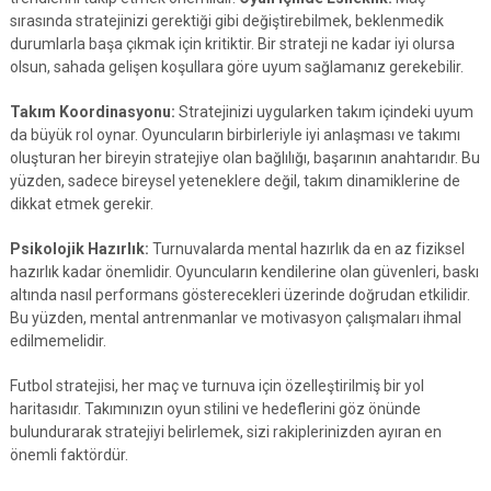
sırasında stratejinizi gerektiği gibi değiştirebilmek, beklenmedik
durumlarla başa çıkmak için kritiktir. Bir strateji ne kadar iyi olursa
olsun, sahada gelişen koşullara göre uyum sağlamanız gerekebilir.
Takım Koordinasyonu:
Stratejinizi uygularken takım içindeki uyum
da büyük rol oynar. Oyuncuların birbirleriyle iyi anlaşması ve takımı
oluşturan her bireyin stratejiye olan bağlılığı, başarının anahtarıdır. Bu
yüzden, sadece bireysel yeteneklere değil, takım dinamiklerine de
dikkat etmek gerekir.
Psikolojik Hazırlık:
Turnuvalarda mental hazırlık da en az fiziksel
hazırlık kadar önemlidir. Oyuncuların kendilerine olan güvenleri, baskı
altında nasıl performans gösterecekleri üzerinde doğrudan etkilidir.
Bu yüzden, mental antrenmanlar ve motivasyon çalışmaları ihmal
edilmemelidir.
Futbol stratejisi, her maç ve turnuva için özelleştirilmiş bir yol
haritasıdır. Takımınızın oyun stilini ve hedeflerini göz önünde
bulundurarak stratejiyi belirlemek, sizi rakiplerinizden ayıran en
önemli faktördür.