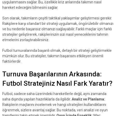
uygulanmasını sağlar. Bu, özellikle kriz anlarında takımın nasıl
hareket edeceğini bilmesini sağlar.
Son olarak, takımların çeşitli taktikal yaklaşımlar geliştirmesi gerekir.
Rakiplere karşı standart bir strateji uygulamak, öngörülebilir olmanızı
ve bu nedenle başarısız olmanızı sağlayabilir. Farklı maçlar için farklı
stratejiler geliştirerek, rakiplerinizin sizi nasıl yeneceklerini tahmin
etmelerini zorlaştırabilirsiniz.
Futbol turnuvalarında başarılı olmak, detaylı bir strateji geliştirmekle
mümkün olur. Bu stratejiler, takımın başarısını etkileyen önemli
faktörlerdir.
Turnuva Başarılarının Arkasında:
Futbol Stratejiniz Nasıl Fark Yaratır?
Futbol, sadece saha üzerindeki hareketlerle değil, aynı zamanda
saha dışında yapılan hazırlıklarla da ilgilidir.
Analiz ve Planlama:
Rakiplerin maçlarını incelemek ve hangi stratejileri kullandıklarını
öğrenmek, sizlere avantaj sağlar. Bu noktada, veri analizi ve oyun
trendlerini takip etmek önemlidir.
Oyun İçinde Esneklik:
Maç