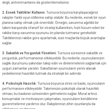
değil, antrenmanlarını da gözlemlemelisiniz.
2. Esnek Taktikler Kullanın:
Turnuva boyunca karşılaşacağınız
rakipler farklı oyun stillerine sahip olabilir. Bu nedenle, esnek bir oyun
planına sahip olmak çok önemlidir. Örneğin, savunma ağırlıklı bir
takım karşısında ofansif bir strateji kullanırken, hızlı hücum eden bir
rakibe karşı savunma oyununu ön planda tutmanız gerekebilir.
Taktiklerinizi rakibe göre ayarlamak, size maçlarda büyük avantajlar
sağlar.
3. Sakatlık ve Yorgunluk Yönetimi:
Turnuva süresince sakatlık ve
yorgunluk, performansınızı etkileyebilir. Bu nedenle, oyuncularınızın
sağlık durumunu yakından takip edin ve dinlenmelerini sağlamak için
uygun zamanlar yaratın. Sakatlanan oyuncuların yerini alacak
yedeklerinizi hazırlıklı tutmak da stratejik bir adımdır.
4. Psikolojik Hazırlık:
Turnuva boyunca stres ve baskı, oyuncuların
performansını etkileyebilir. Takımınızın psikolojik olarak hazırlıklı
olması, bu baskının üstesinden gelmelerini sağlar. Moral artırıcı
konuşmalar ve motivasyon çalışmaları, oyuncuların kendilerine
güvenmelerine yardımcı olur. Rakiplerinizi zihin oyunlarıyla da