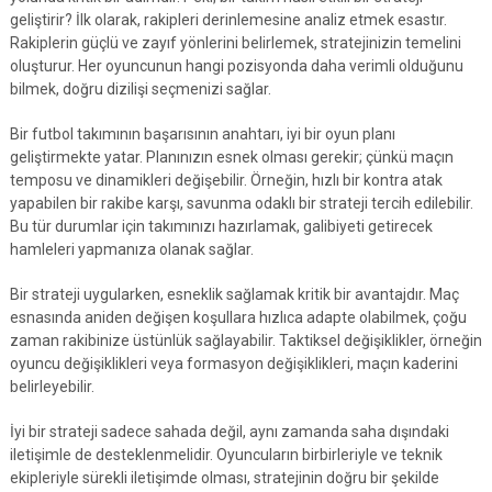
geliştirir? İlk olarak, rakipleri derinlemesine analiz etmek esastır.
Rakiplerin güçlü ve zayıf yönlerini belirlemek, stratejinizin temelini
oluşturur. Her oyuncunun hangi pozisyonda daha verimli olduğunu
bilmek, doğru dizilişi seçmenizi sağlar.
Bir futbol takımının başarısının anahtarı, iyi bir oyun planı
geliştirmekte yatar. Planınızın esnek olması gerekir; çünkü maçın
temposu ve dinamikleri değişebilir. Örneğin, hızlı bir kontra atak
yapabilen bir rakibe karşı, savunma odaklı bir strateji tercih edilebilir.
Bu tür durumlar için takımınızı hazırlamak, galibiyeti getirecek
hamleleri yapmanıza olanak sağlar.
Bir strateji uygularken, esneklik sağlamak kritik bir avantajdır. Maç
esnasında aniden değişen koşullara hızlıca adapte olabilmek, çoğu
zaman rakibinize üstünlük sağlayabilir. Taktiksel değişiklikler, örneğin
oyuncu değişiklikleri veya formasyon değişiklikleri, maçın kaderini
belirleyebilir.
İyi bir strateji sadece sahada değil, aynı zamanda saha dışındaki
iletişimle de desteklenmelidir. Oyuncuların birbirleriyle ve teknik
ekipleriyle sürekli iletişimde olması, stratejinin doğru bir şekilde