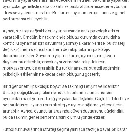
savunma yaparken nasıl hissedeceklerini etkiler. Savunma yaparken,
oyuncular genellikle daha dikkatli ve baskı altında hissederler, bu da
stres seviyelerini artırabilir. Bu durum, oyunun temposunu ve genel
performansı etkileyebilir.
Ayrıca, strateji değişiklikleri oyun sırasında anlık psikolojik etkiler
yaratabilir. Örneğin, bir takım önde olduğu durumda oyunu daha
kontrollü oynamak için savunma yapmaya karar verirse, bu strateji
değişikliği hem oyuncuların hem de rakip takımın psikolojik
durumunu etkiler. Savunma yapma kararı, oyuncuların güven
duygusunu artırabilir, ancak aynı zamanda rakip takımın
motivasyonunu da artırabilir. Bu tür dinamikler, strateji seçiminin
psikolojik etkilerinin ne kadar derin olduğunu gösterir.
Bir diğer önemli psikolojik boyut ise takım içi iletişim ve liderliktir.
Strateji değişiklikleri, takım içindeki liderlerin ve antrenörlerin
oyuncuları nasıl yönlendirdiğiyle yakından ilişkilidir. Güçlü bir liderlik ve
net bir iletişim, oyuncuların stratejiye uyum sağlama yeteneklerini
artırabilir. Ayrıca, oyuncular arasında güven duygusunu güçlendirir,
bu da takımın genel performansını olumlu yönde etkiler.
Futbol turnuvalarında strateji seçimi yalnızca taktiğe dayalı bir karar