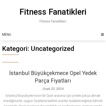
Skip
to
Fitness Fanatikleri
content
Fitness Fanatikleri
MENU
Kategori:
Uncategorized
İstanbul Büyükçekmece Opel Yedek
Parça Fiyatları
Ocak 22, 2024
İstanbul Büyükçekmece'de Opel aracınız için yedek parça almak
istediğinizde, uygun fiyatlarla kaliteli ürünler bulabileceğinizi bilmek