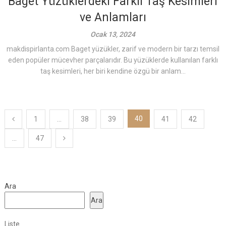
Baget Yüzüklerdeki Farklı Taş Kesimleri
ve Anlamları
Ocak 13, 2024
makdispirlanta.com Baget yüzükler, zarif ve modern bir tarzı temsil
eden popüler mücevher parçalarıdır. Bu yüzüklerde kullanılan farklı
taş kesimleri, her biri kendine özgü bir anlam...
Yazı
40
1
…
38
39
41
42
sayfalaması
…
47
Ara
Ara
Liste