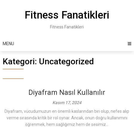
Skip
to
Fitness Fanatikleri
content
Fitness Fanatikleri
MENU
Kategori:
Uncategorized
Diyafram Nasıl Kullanılır
Kasım 17, 2024
Diyafram, vücudumuzun en önemli kaslarından biri olup, nefes alıp
verme sırasında kritik bir rol oynar. Ancak, onun doğru kullanımını
öğrenmek, hem sağlığımız hem de sesimiz...