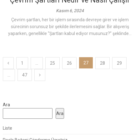
Çevrim Şartları Nedir ve Nasıl Çalışır
Kasım 6, 2024
Çevrim şartları, her bir işlem sırasında devreye girer ve işlem
sürecinin sorunsuz bir şekilde ilerlemesini sağlar. Bir alışveriş
yaparken, genellikle “Şartları kabul ediyor musunuz?” şeklinde...
Yazı
27
1
…
25
26
28
29
sayfalaması
…
47
Ara
Ara
Liste