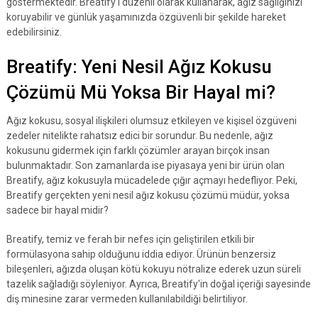
göstermektedir. Breatify'i düzenli olarak kullanarak, ağız sağlığınızı
koruyabilir ve günlük yaşamınızda özgüvenli bir şekilde hareket
edebilirsiniz.
Breatify: Yeni Nesil Ağız Kokusu
Çözümü Mü Yoksa Bir Hayal mi?
Ağız kokusu, sosyal ilişkileri olumsuz etkileyen ve kişisel özgüveni
zedeler nitelikte rahatsız edici bir sorundur. Bu nedenle, ağız
kokusunu gidermek için farklı çözümler arayan birçok insan
bulunmaktadır. Son zamanlarda ise piyasaya yeni bir ürün olan
Breatify, ağız kokusuyla mücadelede çığır açmayı hedefliyor. Peki,
Breatify gerçekten yeni nesil ağız kokusu çözümü müdür, yoksa
sadece bir hayal midir?
Breatify, temiz ve ferah bir nefes için geliştirilen etkili bir
formülasyona sahip olduğunu iddia ediyor. Ürünün benzersiz
bileşenleri, ağızda oluşan kötü kokuyu nötralize ederek uzun süreli
tazelik sağladığı söyleniyor. Ayrıca, Breatify'in doğal içeriği sayesinde
diş minesine zarar vermeden kullanılabildiği belirtiliyor.