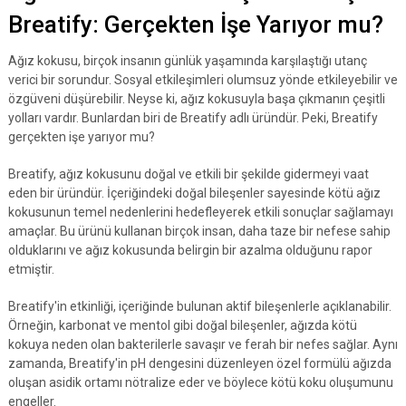
Breatify: Gerçekten İşe Yarıyor mu?
Ağız kokusu, birçok insanın günlük yaşamında karşılaştığı utanç
verici bir sorundur. Sosyal etkileşimleri olumsuz yönde etkileyebilir ve
özgüveni düşürebilir. Neyse ki, ağız kokusuyla başa çıkmanın çeşitli
yolları vardır. Bunlardan biri de Breatify adlı üründür. Peki, Breatify
gerçekten işe yarıyor mu?
Breatify, ağız kokusunu doğal ve etkili bir şekilde gidermeyi vaat
eden bir üründür. İçeriğindeki doğal bileşenler sayesinde kötü ağız
kokusunun temel nedenlerini hedefleyerek etkili sonuçlar sağlamayı
amaçlar. Bu ürünü kullanan birçok insan, daha taze bir nefese sahip
olduklarını ve ağız kokusunda belirgin bir azalma olduğunu rapor
etmiştir.
Breatify'in etkinliği, içeriğinde bulunan aktif bileşenlerle açıklanabilir.
Örneğin, karbonat ve mentol gibi doğal bileşenler, ağızda kötü
kokuya neden olan bakterilerle savaşır ve ferah bir nefes sağlar. Aynı
zamanda, Breatify'in pH dengesini düzenleyen özel formülü ağızda
oluşan asidik ortamı nötralize eder ve böylece kötü koku oluşumunu
engeller.