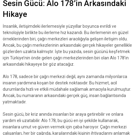
Sesin Gücü: Alo 178’in Arkasındaki
Hikaye
İnsanlık, iletişimdeki ilerlemesiyle yüzyıllar boyunca evrildi ve
teknolojiyle birlikte bu ilerleme hız kazandı. Bu ilerlemenin en güzel
örneklerinden biri, çağrı merkezleri aracılığıyla gelişen iletişim oldu.
Ancak, bu çağrı merkezlerinin arkasındaki gerçek hikayeler genellikle
gözlerden uzakta kalmıştır. İşte bu yazıda, sesin gücünü keşfetmek
için Türkiye’nin önde gelen çağrı merkezlerinden biri olan Alo 178’in
arkasındaki hikayeye bir göz atacağız.
Alo 178, sadece bir çağrı merkezi değil, aynı zamanda milyonlarca
insanın yardımına koşan bir destek noktasıdır. Bu hizmet, acil
durumlarda hızlı ve etkili müdahale sağlamak amacıyla kurulmuştur.
Ancak, bu numaranın arkasındaki gerçek güç, insan bağlantısında
yatmaktadır.
Sesin gücü, bir kriz anında insanları bir araya getirebilir ve onlara
yardım eli uzatabilir. Alo 178, bu gücü en iyi şekilde kullanarak,
insanlara umut ve güven vermek için çaba harcıyor. Çağrı merkezi
çalışanları, her bir çağrıda, karşılarındaki kişinin ihtiyaçlarını anlamak