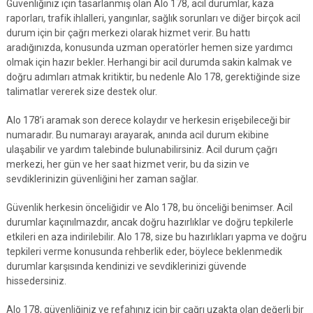
Güvenliğiniz için tasarlanmış olan Alo 178, acil durumlar, kaza
raporları, trafik ihlalleri, yangınlar, sağlık sorunları ve diğer birçok acil
durum için bir çağrı merkezi olarak hizmet verir. Bu hattı
aradığınızda, konusunda uzman operatörler hemen size yardımcı
olmak için hazır bekler. Herhangi bir acil durumda sakin kalmak ve
doğru adımları atmak kritiktir, bu nedenle Alo 178, gerektiğinde size
talimatlar vererek size destek olur.
Alo 178’i aramak son derece kolaydır ve herkesin erişebileceği bir
numaradır. Bu numarayı arayarak, anında acil durum ekibine
ulaşabilir ve yardım talebinde bulunabilirsiniz. Acil durum çağrı
merkezi, her gün ve her saat hizmet verir, bu da sizin ve
sevdiklerinizin güvenliğini her zaman sağlar.
Güvenlik herkesin önceliğidir ve Alo 178, bu önceliği benimser. Acil
durumlar kaçınılmazdır, ancak doğru hazırlıklar ve doğru tepkilerle
etkileri en aza indirilebilir. Alo 178, size bu hazırlıkları yapma ve doğru
tepkileri verme konusunda rehberlik eder, böylece beklenmedik
durumlar karşısında kendinizi ve sevdiklerinizi güvende
hissedersiniz.
Alo 178, güvenliğiniz ve refahınız için bir çağrı uzakta olan değerli bir