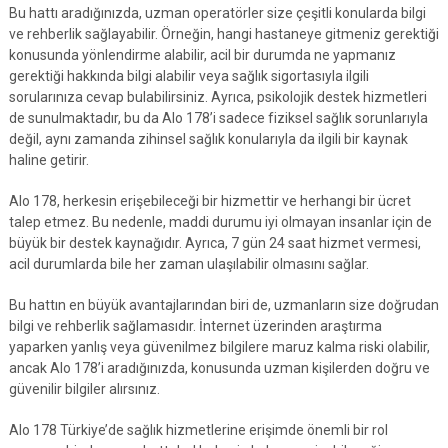
Bu hattı aradığınızda, uzman operatörler size çeşitli konularda bilgi
ve rehberlik sağlayabilir. Örneğin, hangi hastaneye gitmeniz gerektiği
konusunda yönlendirme alabilir, acil bir durumda ne yapmanız
gerektiği hakkında bilgi alabilir veya sağlık sigortasıyla ilgili
sorularınıza cevap bulabilirsiniz. Ayrıca, psikolojik destek hizmetleri
de sunulmaktadır, bu da Alo 178’i sadece fiziksel sağlık sorunlarıyla
değil, aynı zamanda zihinsel sağlık konularıyla da ilgili bir kaynak
haline getirir.
Alo 178, herkesin erişebileceği bir hizmettir ve herhangi bir ücret
talep etmez. Bu nedenle, maddi durumu iyi olmayan insanlar için de
büyük bir destek kaynağıdır. Ayrıca, 7 gün 24 saat hizmet vermesi,
acil durumlarda bile her zaman ulaşılabilir olmasını sağlar.
Bu hattın en büyük avantajlarından biri de, uzmanların size doğrudan
bilgi ve rehberlik sağlamasıdır. İnternet üzerinden araştırma
yaparken yanlış veya güvenilmez bilgilere maruz kalma riski olabilir,
ancak Alo 178’i aradığınızda, konusunda uzman kişilerden doğru ve
güvenilir bilgiler alırsınız.
Alo 178 Türkiye’de sağlık hizmetlerine erişimde önemli bir rol