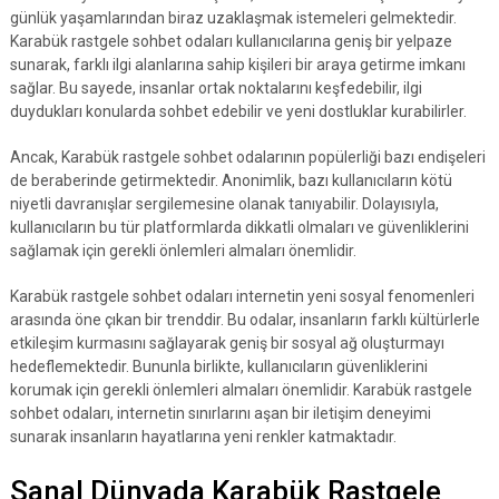
günlük yaşamlarından biraz uzaklaşmak istemeleri gelmektedir.
Karabük rastgele sohbet odaları kullanıcılarına geniş bir yelpaze
sunarak, farklı ilgi alanlarına sahip kişileri bir araya getirme imkanı
sağlar. Bu sayede, insanlar ortak noktalarını keşfedebilir, ilgi
duydukları konularda sohbet edebilir ve yeni dostluklar kurabilirler.
Ancak, Karabük rastgele sohbet odalarının popülerliği bazı endişeleri
de beraberinde getirmektedir. Anonimlik, bazı kullanıcıların kötü
niyetli davranışlar sergilemesine olanak tanıyabilir. Dolayısıyla,
kullanıcıların bu tür platformlarda dikkatli olmaları ve güvenliklerini
sağlamak için gerekli önlemleri almaları önemlidir.
Karabük rastgele sohbet odaları internetin yeni sosyal fenomenleri
arasında öne çıkan bir trenddir. Bu odalar, insanların farklı kültürlerle
etkileşim kurmasını sağlayarak geniş bir sosyal ağ oluşturmayı
hedeflemektedir. Bununla birlikte, kullanıcıların güvenliklerini
korumak için gerekli önlemleri almaları önemlidir. Karabük rastgele
sohbet odaları, internetin sınırlarını aşan bir iletişim deneyimi
sunarak insanların hayatlarına yeni renkler katmaktadır.
Sanal Dünyada Karabük Rastgele