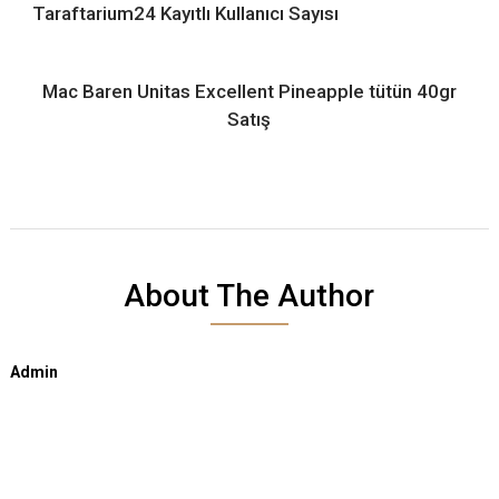
Taraftarium24 Kayıtlı Kullanıcı Sayısı
Mac Baren Unitas Excellent Pineapple tütün 40gr
Satış
About The Author
Admin