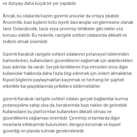
ve dünyayı daha küçük bir yer yapabilir.
Ancak, bu odalarda bazen gizemli unsurlar da ortaya çıkabilir.
Anonimlik, bazı kişilerin kötü niyetli davranışlar sergilemesine olanak
tanır. Dolandırıcılık, taciz veya çevrimiçi tehlikeler gibi riskler söz
konusu olabilir. Bu nedenle, rastgele sohbet odalarında dikkatli ve
tedbirli olmak önemlidir.
Gizemli Karabük rastgele sohbet odalarının potansiyel risklerinden
bahsederken, kullanıcıların güvenliklerini sağlamak için alabilecekleri
bazı adımlar da vardır. Gerçek kimliklerini ifşa etmeden önce diğer
kullanıcılar hakkında daha fazla bilgi edinmek için önlem almalıdırlar.
Kişisel bilgilerini paylaşmaktan kaçınmalı ve herhangi bir şüpheli
etkinlikle karşılaştıklarında yetkililere bildirmelidirler.
gizemli Karabük rastgele sohbet odaları gerçek bağlantılar kurma
potansiyeline sahip olsa da, beraberinde bazı riskleri de getirebilir.
Kullanıcıların bu platformları kullanırken dikkatli olması ve
güvenliklerini sağlaması önemlidir. Çevrimiçi ortamlarda diğer
insanlarla etkileşimde bulunurken, dengeyi korumak ve kişisel
güvenliği ön planda tutmak gerekmektedir.