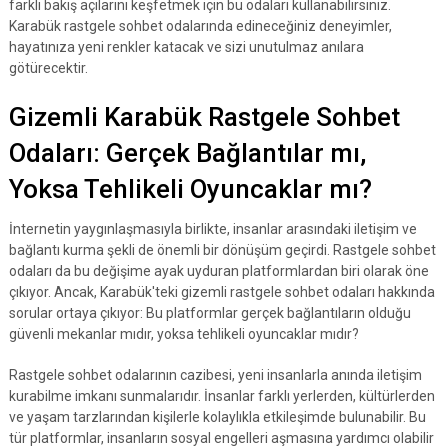
farklı bakış açılarını keşfetmek için bu odaları kullanabilirsiniz.
Karabük rastgele sohbet odalarında edineceğiniz deneyimler,
hayatınıza yeni renkler katacak ve sizi unutulmaz anılara
götürecektir.
Gizemli Karabük Rastgele Sohbet
Odaları: Gerçek Bağlantılar mı,
Yoksa Tehlikeli Oyuncaklar mı?
İnternetin yaygınlaşmasıyla birlikte, insanlar arasındaki iletişim ve
bağlantı kurma şekli de önemli bir dönüşüm geçirdi. Rastgele sohbet
odaları da bu değişime ayak uyduran platformlardan biri olarak öne
çıkıyor. Ancak, Karabük'teki gizemli rastgele sohbet odaları hakkında
sorular ortaya çıkıyor: Bu platformlar gerçek bağlantıların olduğu
güvenli mekanlar mıdır, yoksa tehlikeli oyuncaklar mıdır?
Rastgele sohbet odalarının cazibesi, yeni insanlarla anında iletişim
kurabilme imkanı sunmalarıdır. İnsanlar farklı yerlerden, kültürlerden
ve yaşam tarzlarından kişilerle kolaylıkla etkileşimde bulunabilir. Bu
tür platformlar, insanların sosyal engelleri aşmasına yardımcı olabilir