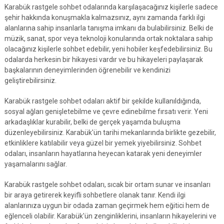
Karabük rastgele sohbet odalarında karşılaşacağınız kişilerle sadece
şehir hakkında konuşmakla kalmazsınız, aynı zamanda farklı ilgi
alanlarına sahip insanlarla tanışma imkanı da bulabilirsiniz. Belki de
müzik, sanat, spor veya teknoloji konularında ortak noktalara sahip
olacağınız kişilerle sohbet edebilir, yeni hobiler keşfedebilirsiniz. Bu
odalarda herkesin bir hikayesi vardır ve bu hikayeleri paylaşarak
başkalarının deneyimlerinden öğrenebilir ve kendinizi
geliştirebilirsiniz.
Karabük rastgele sohbet odaları aktif bir şekilde kullanıldığında,
sosyal ağları genişletebilme ve çevre edinebilme fırsatı verir. Yeni
arkadaşlıklar kurabilir, belki de gerçek yaşamda buluşma
düzenleyebilirsiniz. Karabük'ün tarihi mekanlarında birlikte gezebilir,
etkinliklere katılabilir veya güzel bir yemek yiyebilirsiniz. Sohbet
odaları, insanların hayatlarına heyecan katarak yeni deneyimler
yaşamalarını sağlar.
Karabük rastgele sohbet odaları, sıcak bir ortam sunar ve insanları
bir araya getirerek keyifli sohbetlere olanak tanır. Kendi ilgi
alanlarınıza uygun bir odada zaman geçirmek hem eğitici hem de
eğlenceli olabilir. Karabük'ün zenginliklerini, insanların hikayelerini ve